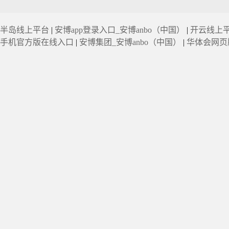
半岛线上平台
|
安博app登录入口_安博anbo（中国）
|
开云线上
手机官方版在线入口
|
安博集团_安博anbo（中国）
|
华体会网页