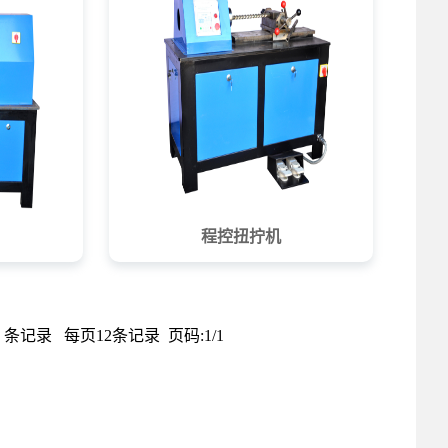
程控扭拧机
条记录 每页12条记录 页码:1/1