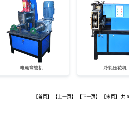
电动弯管机
冷轧压花机
【首页】 【上一页】 【下一页】 【末页】 共 6 