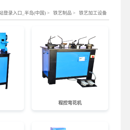
登录入口_半岛(中国) >
铁艺制品 >
铁艺加工设备
程控弯花机