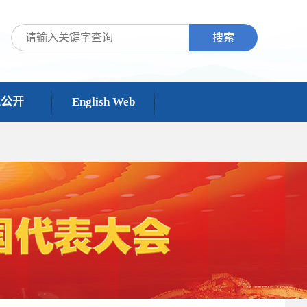
搜索
息公开
English Web