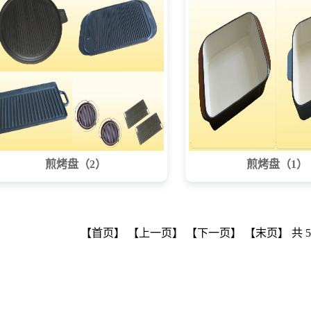
煎烤盘（2）
煎烤盘（1）
【首页】 【上一页】 【下一页】 【末页】 共 5 