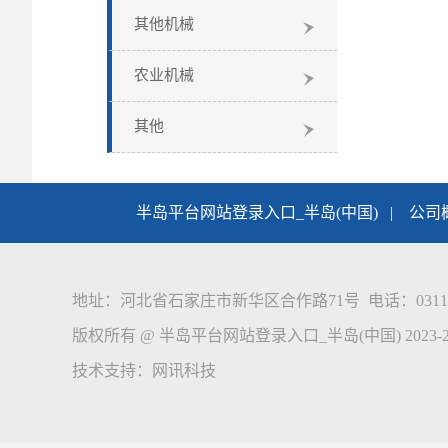
其他机械
农业机械
其他
半岛平台网站登录入口_半岛(中国)
|
公司
地址：河北省石家庄市新华区合作路71号 电话：0311-8861569
版权所有 @ 半岛平台网站登录入口_半岛(中国) 2023
技术支持：
网讯科技