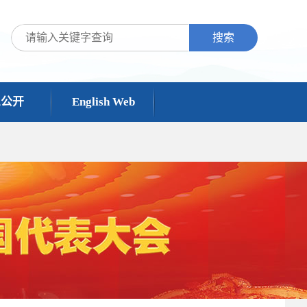
搜索
息公开
English Web