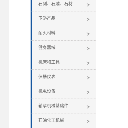
石刻、石雕、石材
卫浴产品
耐火材料
健身器械
机床和工具
仪器仪表
机电设备
轴承机械基础件
石油化工机械