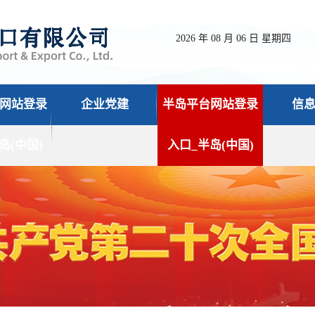
2026 年 08 月 06 日 星期四
网站登录
企业党建
半岛平台网站登录
信
岛(中国)
入口_半岛(中国)