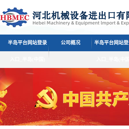
半岛平台网站登录
公司概况
半岛平台网站登
入口_半岛(中国)
入口_半岛(中国