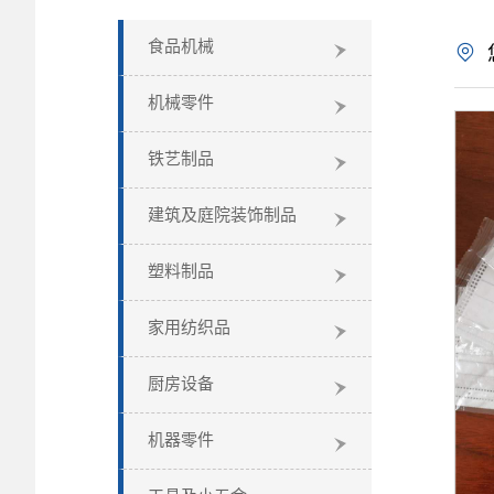
食品机械
机械零件
铁艺制品
建筑及庭院装饰制品
塑料制品
家用纺织品
厨房设备
机器零件