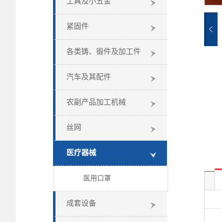
工具及小五金
紧固件
各类铸、锻件及加工件
汽车及其配件
农副产品加工机械
丝网
医疗器械
医用口罩
成套设备