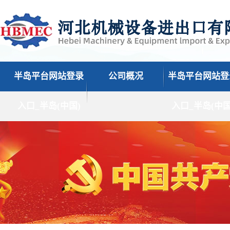
半岛平台网站登录
公司概况
半岛平台网站登
入口_半岛(中国)
入口_半岛(中国