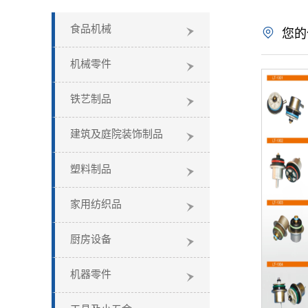
食品机械
您的
机械零件
铁艺制品
建筑及庭院装饰制品
塑料制品
家用纺织品
厨房设备
机器零件