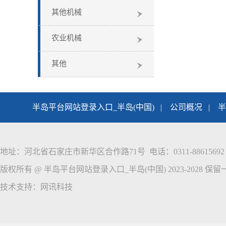
其他机械
农业机械
其他
半岛平台网站登录入口_半岛(中国)
|
公司概况
|
半
地址：河北省石家庄市新华区合作路71号 电话：0311-88615692 传真：03
版权所有 @ 半岛平台网站登录入口_半岛(中国) 2023-2028 
技术支持：
网讯科技