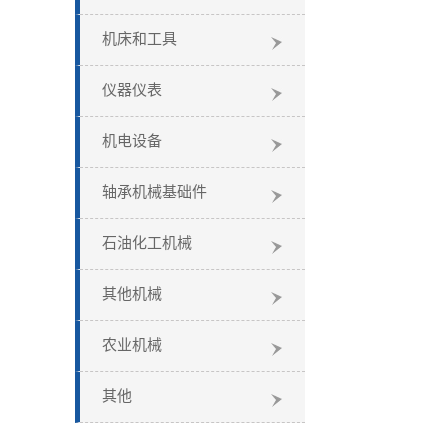
机床和工具
仪器仪表
机电设备
轴承机械基础件
石油化工机械
其他机械
农业机械
其他