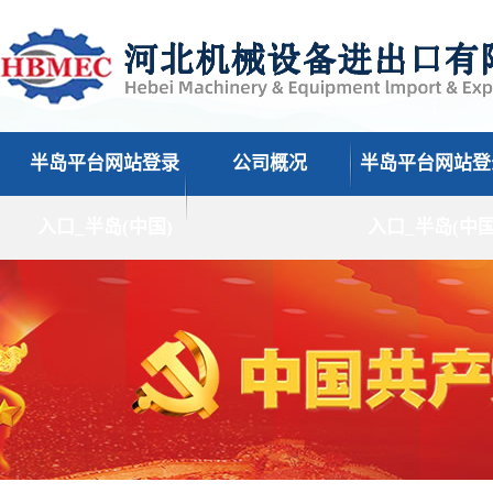
半岛平台网站登录
公司概况
半岛平台网站登
入口_半岛(中国)
入口_半岛(中国