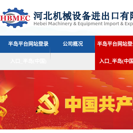
半岛平台网站登录
公司概况
半岛平台网站登
入口_半岛(中国)
入口_半岛(中国