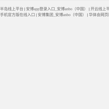
半岛线上平台
|
安博app登录入口_安博anbo（中国）
|
开云线上
手机官方版在线入口
|
安博集团_安博anbo（中国）
|
华体会网页