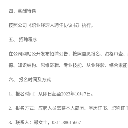
四、薪酬待遇
按照公司《职业经理人聘任协议书》执行。
五、 招聘程序
在公司网站公开发布招聘公告，按照自愿报名、资格审查、
德、知识结构、思维逻辑、专业技能、从业经验、综合素能
六、 报名时间及方式
1、报名时间：从即日起至2023年10月7日。
2、报名方式：应聘人员需将本人简历、学历证书、职称证
3、联系人：郑女士，0311-88615667