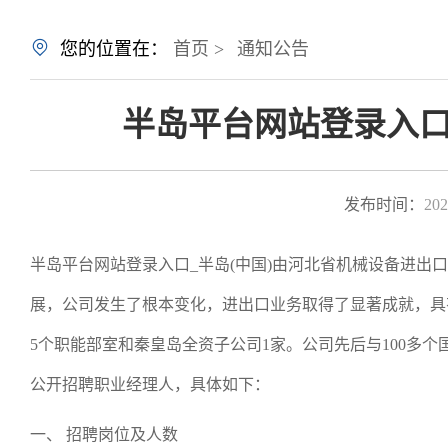
您的位置在：
首页 >
通知公告
半岛平台网站登录入口
发布时间：
202
半岛平台网站登录入口_半岛(中国)由河北省机械设备进出
展，公司发生了根本变化，进出口业务取得了显著成就，具
5个职能部室和秦皇岛全资子公司1家。公司先后与100多
公开招聘职业经理人，具体如下：
一、 招聘岗位及人数